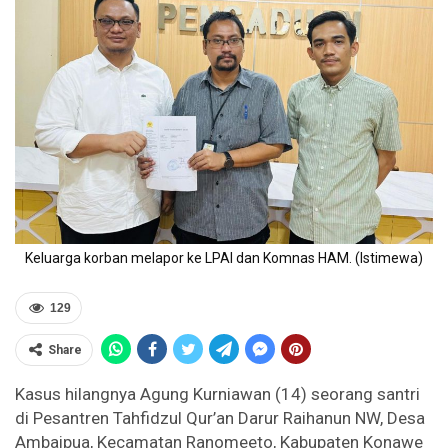
Keluarga korban melapor ke LPAI dan Komnas HAM. (Istimewa)
129
Share
Kasus hilangnya Agung Kurniawan (14) seorang santri
di Pesantren Tahfidzul Qur’an Darur Raihanun NW, Desa
Ambaipua, Kecamatan Ranomeeto, Kabupaten Konawe