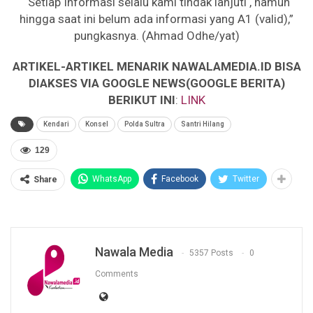
“Setiap Informasi selalu kami tindak lanjuti , namun
hingga saat ini belum ada informasi yang A1 (valid),”
pungkasnya. (Ahmad Odhe/yat)
ARTIKEL-ARTIKEL MENARIK NAWALAMEDIA.ID BISA
DIAKSES VIA GOOGLE NEWS(GOOGLE BERITA)
BERIKUT INI
:
LINK
Kendari
Konsel
Polda Sultra
Santri Hilang
129
WhatsApp
Facebook
Twitter
Share
Nawala Media
5357 Posts
0
Comments