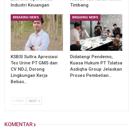
Industri Keuangan
Timbang
BREAKING NEWS
BREAKING NEWS
KSBSI Sultra Apresiasi
Didatangi Pendemo,
Tes Urine PT GMS dan
Kuasa Hukum PT Tslatsa
CV NDJ, Dorong
Asdiqha Group Jelaskan
Lingkungan Kerja
Proses Pembelian…
Bebas…
PREV
NEXT
KOMENTAR