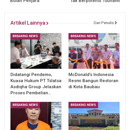
Bulan Penjara
Tak Berpotensi Tsunami
Artikel Lainnya
Dari Penulis
BREAKING NEWS
BREAKING NEWS
Didatangi Pendemo,
McDonald’s Indonesia
Kuasa Hukum PT Tslatsa
Resmi Bangun Restoran
Asdiqha Group Jelaskan
di Kota Baubau
Proses Pembelian…
BREAKING NEWS
BREAKING NEWS