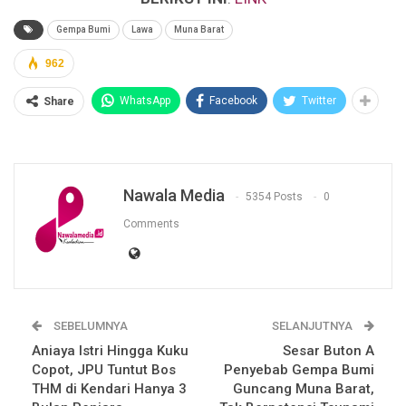
Gempa Bumi
Lawa
Muna Barat
962
WhatsApp
Facebook
Twitter
Share
Nawala Media
5354 Posts
0
Comments
SEBELUMNYA
SELANJUTNYA
Aniaya Istri Hingga Kuku
Sesar Buton A
Copot, JPU Tuntut Bos
Penyebab Gempa Bumi
THM di Kendari Hanya 3
Guncang Muna Barat,