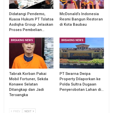
Didatangi Pendemo,
McDonald’s Indonesia
Kuasa Hukum PT Tslatsa
Resmi Bangun Restoran
Asdiqha Group Jelaskan
di Kota Baubau
Proses Pembelian…
BREAKING NEWS
BREAKING NEWS
Tabrak Korban Pakai
PT Swarna Dwipa
Mobil Fortuner, Sekda
Property Dilaporkan ke
Konawe Selatan
Polda Sultra Dugaan
Ditangkap dan Jadi
Penyerobotan Lahan di…
Tersangka
PREV
NEXT