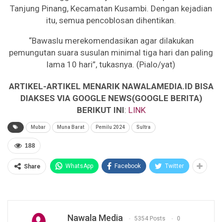
Tanjung Pinang, Kecamatan Kusambi. Dengan kejadian
itu, semua pencoblosan dihentikan.
“Bawaslu merekomendasikan agar dilakukan
pemungutan suara susulan minimal tiga hari dan paling
lama 10 hari”, tukasnya. (Pialo/yat)
ARTIKEL-ARTIKEL MENARIK NAWALAMEDIA.ID BISA
DIAKSES VIA GOOGLE NEWS(GOOGLE BERITA)
BERIKUT INI
:
LINK
Mubar
Muna Barat
Pemilu 2024
Sultra
188
WhatsApp
Facebook
Twitter
Share
Nawala Media
5354 Posts
0