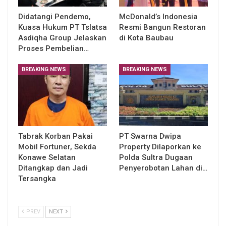
Didatangi Pendemo,
McDonald’s Indonesia
Kuasa Hukum PT Tslatsa
Resmi Bangun Restoran
Asdiqha Group Jelaskan
di Kota Baubau
Proses Pembelian…
BREAKING NEWS
BREAKING NEWS
Tabrak Korban Pakai
PT Swarna Dwipa
Mobil Fortuner, Sekda
Property Dilaporkan ke
Konawe Selatan
Polda Sultra Dugaan
Ditangkap dan Jadi
Penyerobotan Lahan di…
Tersangka
PREV
NEXT