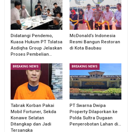
Didatangi Pendemo,
McDonald’s Indonesia
Kuasa Hukum PT Tslatsa
Resmi Bangun Restoran
Asdiqha Group Jelaskan
di Kota Baubau
Proses Pembelian…
BREAKING NEWS
BREAKING NEWS
Tabrak Korban Pakai
PT Swarna Dwipa
Mobil Fortuner, Sekda
Property Dilaporkan ke
Konawe Selatan
Polda Sultra Dugaan
Ditangkap dan Jadi
Penyerobotan Lahan di…
Tersangka