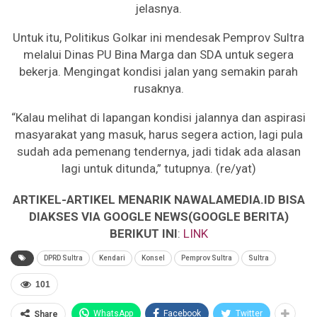
jelasnya.
Untuk itu, Politikus Golkar ini mendesak Pemprov Sultra
melalui Dinas PU Bina Marga dan SDA untuk segera
bekerja. Mengingat kondisi jalan yang semakin parah
rusaknya.
“Kalau melihat di lapangan kondisi jalannya dan aspirasi
masyarakat yang masuk, harus segera action, lagi pula
sudah ada pemenang tendernya, jadi tidak ada alasan
lagi untuk ditunda,” tutupnya. (re/yat)
ARTIKEL-ARTIKEL MENARIK NAWALAMEDIA.ID BISA
DIAKSES VIA GOOGLE NEWS(GOOGLE BERITA)
BERIKUT INI
:
LINK
DPRD Sultra
Kendari
Konsel
Pemprov Sultra
Sultra
101
WhatsApp
Facebook
Twitter
Share