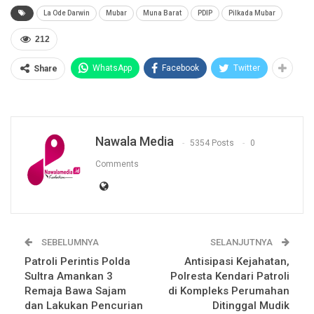
La Ode Darwin
Mubar
Muna Barat
PDIP
Pilkada Mubar
212
WhatsApp
Facebook
Twitter
Share
Nawala Media
5354 Posts
0
Comments
SEBELUMNYA
SELANJUTNYA
Patroli Perintis Polda
Antisipasi Kejahatan,
Sultra Amankan 3
Polresta Kendari Patroli
Remaja Bawa Sajam
di Kompleks Perumahan
dan Lakukan Pencurian
Ditinggal Mudik