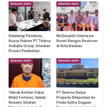
BREAKING NEWS
BREAKING NEWS
Didatangi Pendemo,
McDonald’s Indonesia
Kuasa Hukum PT Tslatsa
Resmi Bangun Restoran
Asdiqha Group Jelaskan
di Kota Baubau
Proses Pembelian…
BREAKING NEWS
BREAKING NEWS
Tabrak Korban Pakai
PT Swarna Dwipa
Mobil Fortuner, Sekda
Property Dilaporkan ke
Konawe Selatan
Polda Sultra Dugaan