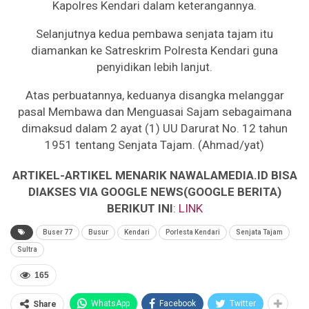
Kapolres Kendari dalam keterangannya.
Selanjutnya kedua pembawa senjata tajam itu
diamankan ke Satreskrim Polresta Kendari guna
penyidikan lebih lanjut.
Atas perbuatannya, keduanya disangka melanggar
pasal Membawa dan Menguasai Sajam sebagaimana
dimaksud dalam 2 ayat (1) UU Darurat No. 12 tahun
1951 tentang Senjata Tajam. (Ahmad/yat)
ARTIKEL-ARTIKEL MENARIK NAWALAMEDIA.ID BISA
DIAKSES VIA GOOGLE NEWS(GOOGLE BERITA)
BERIKUT INI
:
LINK
Buser 77
Busur
Kendari
Porlesta Kendari
Senjata Tajam
Sultra
165
WhatsApp
Facebook
Twitter
Share