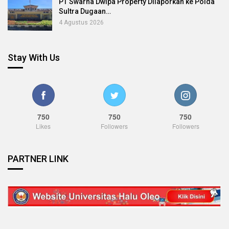
PT Swarna Dwipa Property Dilaporkan ke Polda
Sultra Dugaan…
4 Agustus 2026
Stay With Us
750
750
750
Likes
Followers
Followers
PARTNER LINK