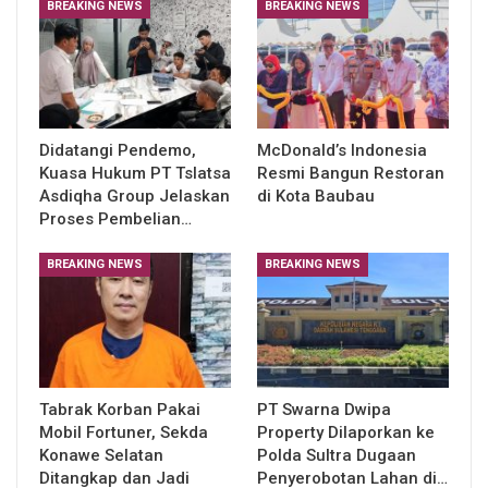
BREAKING NEWS
BREAKING NEWS
Didatangi Pendemo,
McDonald’s Indonesia
Kuasa Hukum PT Tslatsa
Resmi Bangun Restoran
Asdiqha Group Jelaskan
di Kota Baubau
Proses Pembelian…
BREAKING NEWS
BREAKING NEWS
Tabrak Korban Pakai
PT Swarna Dwipa
Mobil Fortuner, Sekda
Property Dilaporkan ke
Konawe Selatan
Polda Sultra Dugaan
Ditangkap dan Jadi
Penyerobotan Lahan di…