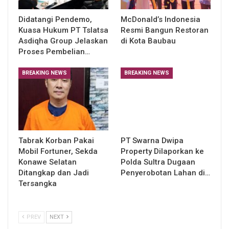
Didatangi Pendemo,
McDonald’s Indonesia
Kuasa Hukum PT Tslatsa
Resmi Bangun Restoran
Asdiqha Group Jelaskan
di Kota Baubau
Proses Pembelian…
BREAKING NEWS
BREAKING NEWS
Tabrak Korban Pakai
PT Swarna Dwipa
Mobil Fortuner, Sekda
Property Dilaporkan ke
Konawe Selatan
Polda Sultra Dugaan
Ditangkap dan Jadi
Penyerobotan Lahan di…
Tersangka
PREV
NEXT