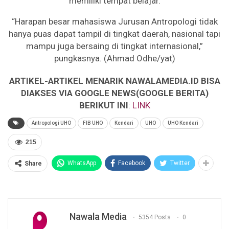
memiliki tempat belajar.
“Harapan besar mahasiswa Jurusan Antropologi tidak
hanya puas dapat tampil di tingkat daerah, nasional tapi
mampu juga bersaing di tingkat internasional,”
pungkasnya. (Ahmad Odhe/yat)
ARTIKEL-ARTIKEL MENARIK NAWALAMEDIA.ID BISA
DIAKSES VIA GOOGLE NEWS(GOOGLE BERITA)
BERIKUT INI
:
LINK
Antropologi UHO
FIB UHO
Kendari
UHO
UHO Kendari
215
WhatsApp
Facebook
Twitter
Share
Nawala Media
5354 Posts
0