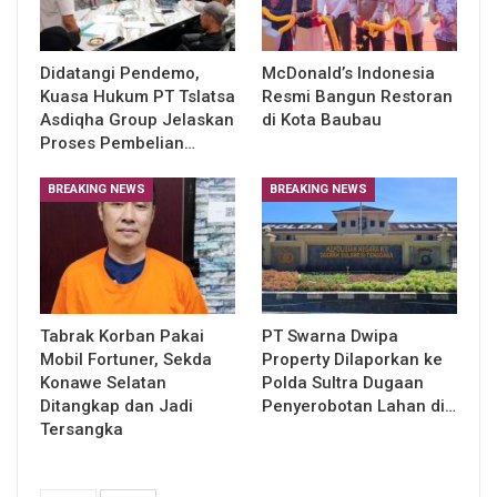
Didatangi Pendemo,
McDonald’s Indonesia
Kuasa Hukum PT Tslatsa
Resmi Bangun Restoran
Asdiqha Group Jelaskan
di Kota Baubau
Proses Pembelian…
BREAKING NEWS
BREAKING NEWS
Tabrak Korban Pakai
PT Swarna Dwipa
Mobil Fortuner, Sekda
Property Dilaporkan ke
Konawe Selatan
Polda Sultra Dugaan
Ditangkap dan Jadi
Penyerobotan Lahan di…
Tersangka