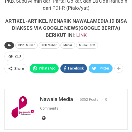
PKB, Supu Alimin dari Partai Golkar, dan La Ode Rafiudin
dari PDI-P. (Pialo/yat)
ARTIKEL-ARTIKEL MENARIK NAWALAMEDIA.ID BISA
DIAKSES VIA GOOGLE NEWS(GOOGLE BERITA)
BERIKUT INI
:
LINK
DPRD Mubar
KPU Mubar
Mubar
Muna Barat
213
WhatsApp
Facebook
Twitter
Share
Nawala Media
5352 Posts
0
Comments