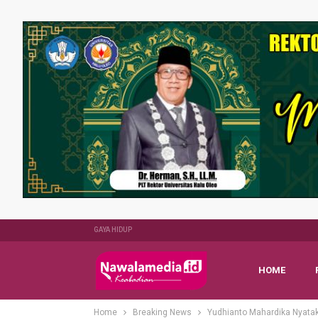
GAYA HIDUP
HOME
Home
Breaking News
Yudhianto Mahardika Nyataka