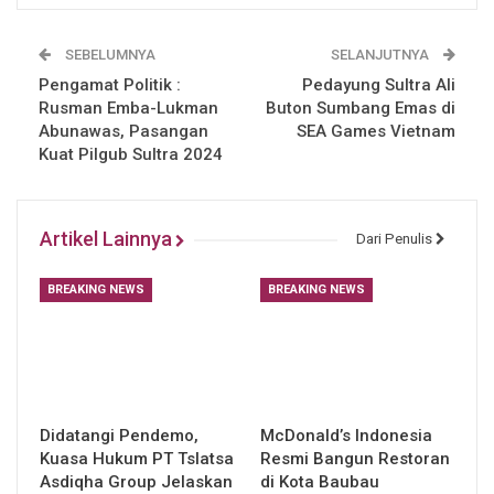
SEBELUMNYA
SELANJUTNYA
Pengamat Politik :
Pedayung Sultra Ali
Rusman Emba-Lukman
Buton Sumbang Emas di
Abunawas, Pasangan
SEA Games Vietnam
Kuat Pilgub Sultra 2024
Artikel Lainnya
Dari Penulis
BREAKING NEWS
BREAKING NEWS
Didatangi Pendemo,
McDonald’s Indonesia
Kuasa Hukum PT Tslatsa
Resmi Bangun Restoran
Asdiqha Group Jelaskan
di Kota Baubau