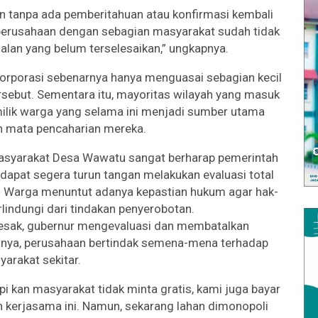
an tanpa ada pemberitahuan atau konfirmasi kembali
 perusahaan dengan sebagian masyarakat sudah tidak
alan yang belum terselesaikan,” ungkapnya.
korporasi sebenarnya hanya menguasai sebagian kecil
rsebut. Sementara itu, mayoritas wilayah yang masuk
ilik warga yang selama ini menjadi sumber utama
 mata pencaharian mereka.
, masyarakat Desa Wawatu sangat berharap pemerintah
r dapat segera turun tangan melakukan evaluasi total
a. Warga menuntut adanya kepastian hukum agar hak-
erlindungi dari tindakan penyerobotan.
esak, gubernur mengevaluasi dan membatalkan
nya, perusahaan bertindak semena-mena terhadap
arakat sekitar.
i kan masyarakat tidak minta gratis, kami juga bayar
kerjasama ini. Namun, sekarang lahan dimonopoli