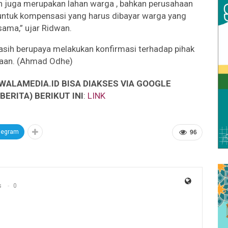
n juga merupakan lahan warga , bahkan perusahaan
a untuk kompensasi yang harus dibayar warga yang
sama,” ujar Ridwan.
 masih berupaya melakukan konfirmasi terhadap pihak
aan. (Ahmad Odhe)
WALAMEDIA.ID BISA DIAKSES VIA GOOGLE
ERITA) BERIKUT INI
:
LINK
legram
96
s
0