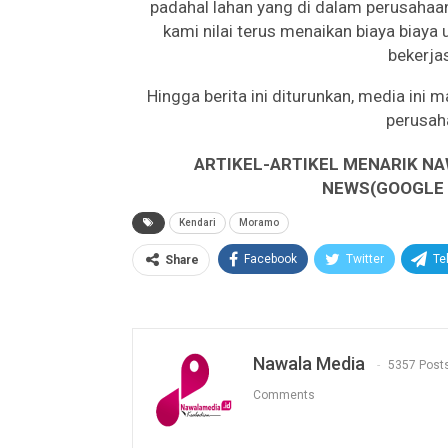
padahal lahan yang di dalam perusahaa
kami nilai terus menaikan biaya biay
bekerja
Hingga berita ini diturunkan, media ini
perusah
ARTIKEL-ARTIKEL MENARIK NA
NEWS(GOOGLE B
Kendari
Moramo
Facebook
Twitter
Te
Share
Nawala Media
5357 Post
Comments