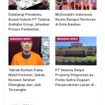
Didatangi Pendemo,
McDonald’s Indonesia
Kuasa Hukum PT Tslatsa
Resmi Bangun Restoran
Asdiqha Group Jelaskan
di Kota Baubau
Proses Pembelian…
BREAKING NEWS
BREAKING NEWS
Tabrak Korban Pakai
PT Swarna Dwipa
Mobil Fortuner, Sekda
Property Dilaporkan ke
Konawe Selatan
Polda Sultra Dugaan
Ditangkap dan Jadi
Penyerobotan Lahan di…
Tersangka