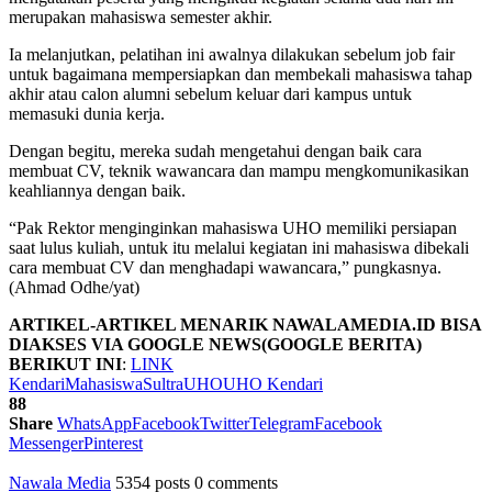
merupakan mahasiswa semester akhir.
Ia melanjutkan, pelatihan ini awalnya dilakukan sebelum job fair
untuk bagaimana mempersiapkan dan membekali mahasiswa tahap
akhir atau calon alumni sebelum keluar dari kampus untuk
memasuki dunia kerja.
Dengan begitu, mereka sudah mengetahui dengan baik cara
membuat CV, teknik wawancara dan mampu mengkomunikasikan
keahliannya dengan baik.
“Pak Rektor menginginkan mahasiswa UHO memiliki persiapan
saat lulus kuliah, untuk itu melalui kegiatan ini mahasiswa dibekali
cara membuat CV dan menghadapi wawancara,” pungkasnya.
(Ahmad Odhe/yat)
ARTIKEL-ARTIKEL MENARIK NAWALAMEDIA.ID BISA
DIAKSES VIA GOOGLE NEWS(GOOGLE BERITA)
BERIKUT INI
:
LINK
Kendari
Mahasiswa
Sultra
UHO
UHO Kendari
88
Share
WhatsApp
Facebook
Twitter
Telegram
Facebook
Messenger
Pinterest
Nawala Media
5354 posts
0 comments