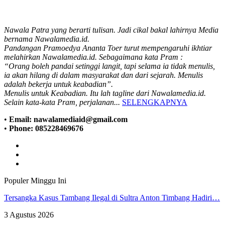
Nawala Patra yang berarti tulisan. Jadi cikal bakal lahirnya Media
bernama Nawalamedia.id.
Pandangan Pramoedya Ananta Toer turut mempengaruhi ikhtiar
melahirkan Nawalamedia.id. Sebagaimana kata Pram :
“Orang boleh pandai setinggi langit, tapi selama ia tidak menulis,
ia akan hilang di dalam masyarakat dan dari sejarah. Menulis
adalah bekerja untuk keabadian”.
Menulis untuk Keabadian. Itu lah tagline dari Nawalamedia.id.
Selain kata-kata Pram, perjalanan...
SELENGKAPNYA
•
Email: nawalamediaid@gmail.com
•
Phone: 085228469676
Populer Minggu Ini
Tersangka Kasus Tambang Ilegal di Sultra Anton Timbang Hadiri…
3 Agustus 2026