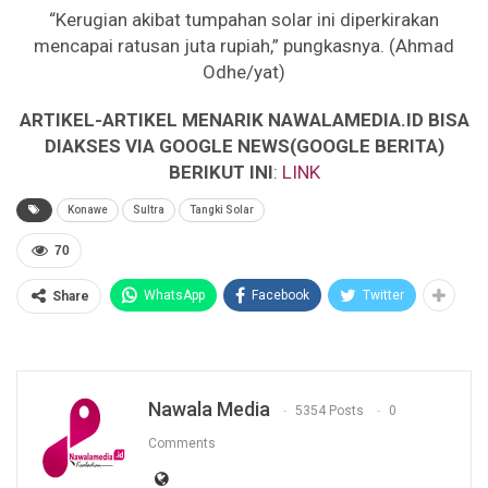
“Kerugian akibat tumpahan solar ini diperkirakan
mencapai ratusan juta rupiah,” pungkasnya. (Ahmad
Odhe/yat)
ARTIKEL-ARTIKEL MENARIK NAWALAMEDIA.ID BISA
DIAKSES VIA GOOGLE NEWS(GOOGLE BERITA)
BERIKUT INI
:
LINK
Konawe
Sultra
Tangki Solar
70
WhatsApp
Facebook
Twitter
Share
Nawala Media
5354 Posts
0
Comments