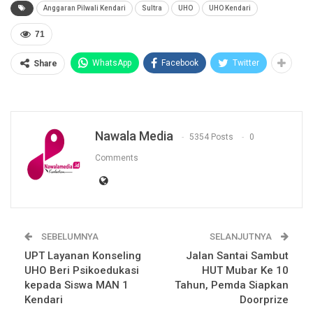
Anggaran Pilwali Kendari
Sultra
UHO
UHO Kendari
71
WhatsApp
Facebook
Twitter
Share
Nawala Media
5354 Posts
0
Comments
SEBELUMNYA
SELANJUTNYA
UPT Layanan Konseling
Jalan Santai Sambut
UHO Beri Psikoedukasi
HUT Mubar Ke 10
kepada Siswa MAN 1
Tahun, Pemda Siapkan
Kendari
Doorprize