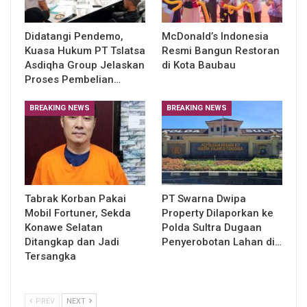
Didatangi Pendemo,
McDonald’s Indonesia
Kuasa Hukum PT Tslatsa
Resmi Bangun Restoran
Asdiqha Group Jelaskan
di Kota Baubau
Proses Pembelian…
BREAKING NEWS
BREAKING NEWS
Tabrak Korban Pakai
PT Swarna Dwipa
Mobil Fortuner, Sekda
Property Dilaporkan ke
Konawe Selatan
Polda Sultra Dugaan
Ditangkap dan Jadi
Penyerobotan Lahan di…
Tersangka
PREV
NEXT