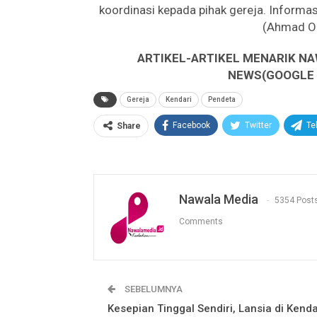
koordinasi kepada pihak gereja. Informa
(Ahmad O
ARTIKEL-ARTIKEL MENARIK NA
NEWS(GOOGLE B
Gereja
Kendari
Pendeta
Facebook
Twitter
Te
Share
Nawala Media
5354 Post
Comments
SEBELUMNYA
Kesepian Tinggal Sendiri, Lansia di Kenda