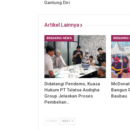
Gantung Diri
Artikel Lainnya
BREAKING NEWS
BREAKING
Didatangi Pendemo, Kuasa
McDonald
Hukum PT Tslatsa Asdiqha
Bangun R
Group Jelaskan Proses
Baubau
Pembelian…
PREV
NEXT