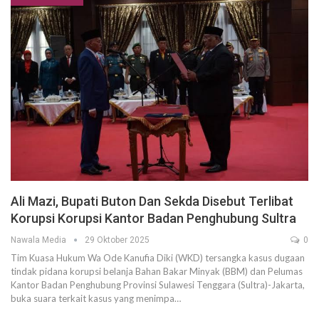
Ali Mazi, Bupati Buton Dan Sekda Disebut Terlibat
Korupsi Korupsi Kantor Badan Penghubung Sultra
Nawala Media
29 Oktober 2025
0
Tim Kuasa Hukum Wa Ode Kanufia Diki (WKD) tersangka kasus dugaan
tindak pidana korupsi belanja Bahan Bakar Minyak (BBM) dan Pelumas
Kantor Badan Penghubung Provinsi Sulawesi Tenggara (Sultra)-Jakarta,
buka suara terkait kasus yang menimpa…