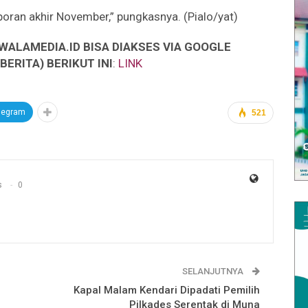
poran akhir November,” pungkasnya. (Pialo/yat)
WALAMEDIA.ID BISA DIAKSES VIA GOOGLE
ERITA) BERIKUT INI
:
LINK
legram
521
s
0
SELANJUTNYA
Kapal Malam Kendari Dipadati Pemilih
Pilkades Serentak di Muna