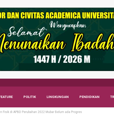
FEATURE
POLITIK
LINGKUNGAN
PENDIDIKAN
T
an Fisik di APBD Perubahan 2022 Mubar Belum ada Progres