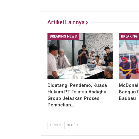
Artikel Lainnya
BREAKING NEWS
BREAKING
Didatangi Pendemo, Kuasa
McDonald
Hukum PT Tslatsa Asdiqha
Bangun R
Group Jelaskan Proses
Baubau
Pembelian…
PREV
NEXT