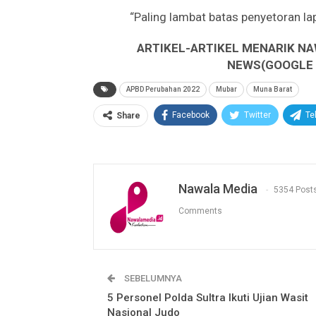
“Paling lambat batas penyetoran la
ARTIKEL-ARTIKEL MENARIK NA
NEWS(GOOGLE B
APBD Perubahan 2022
Mubar
Muna Barat
Facebook
Twitter
Te
Share
Nawala Media
5354 Post
Comments
SEBELUMNYA
5 Personel Polda Sultra Ikuti Ujian Wasit
Nasional Judo