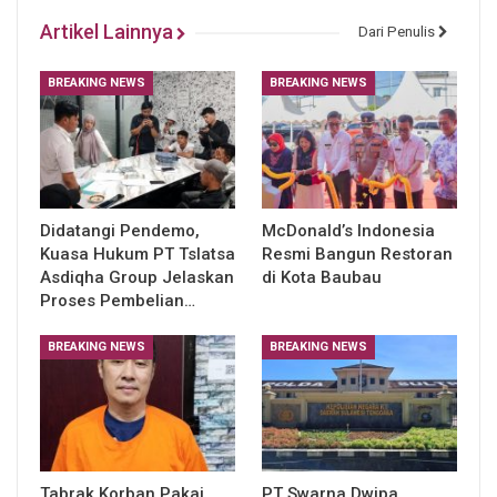
Artikel Lainnya
Dari Penulis
BREAKING NEWS
BREAKING NEWS
Didatangi Pendemo,
McDonald’s Indonesia
Kuasa Hukum PT Tslatsa
Resmi Bangun Restoran
Asdiqha Group Jelaskan
di Kota Baubau
Proses Pembelian…
BREAKING NEWS
BREAKING NEWS
Tabrak Korban Pakai
PT Swarna Dwipa