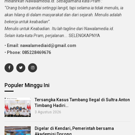
melahirkan Nawalamedia.id. Sebagaimana kata Pram :
“Orang boleh pandai setinggi langit, tapi selama ia tidak menulis, ia
akan hilang di dalam masyarakat dan dari sejarah. Menulis adalah
bekerja untuk keabadian”.
Menulis untuk Keabadian. Itu lah tagline dari Nawalamedia.id.
Selain kata-kata Pram, perjalanan...
SELENGKAPNYA
•
Email: nawalamediaid@gmail.com
•
Phone: 085228469676
Populer Minggu Ini
Tersangka Kasus Tambang Ilegal di Sultra Anton
Timbang Hadiri…
3 Agustus 2026
Digelar di Kendari, Pemerintah bersama
Akademisi Dorong…