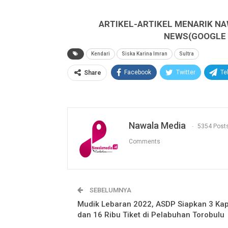
ARTIKEL-ARTIKEL MENARIK NA
NEWS(GOOGLE B
Kendari
Siska Karina Imran
Sultra
Facebook
Twitter
Te
Share
Nawala Media
5354 Post
Comments
SEBELUMNYA
Mudik Lebaran 2022, ASDP Siapkan 3 Kap
dan 16 Ribu Tiket di Pelabuhan Torobulu