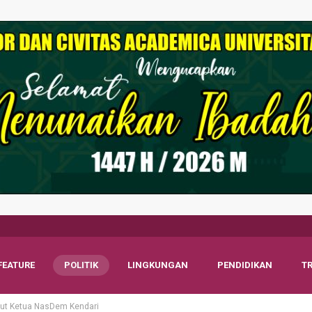
FEATURE
POLITIK
LINGKUNGAN
PENDIDIKAN
T
but Ketua NasDem Kendari