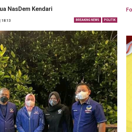
etua NasDem Kendari
Fo
BREAKING NEWS
POLITIK
| 18:13