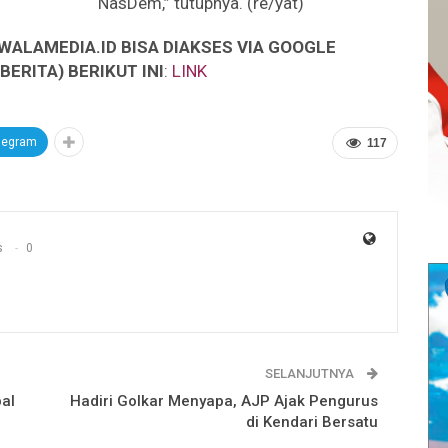
NasDem,” tutupnya. (re/yat)
WALAMEDIA.ID BISA DIAKSES VIA GOOGLE
ERITA) BERIKUT INI
:
LINK
legram
117
s
0
SELANJUTNYA
al
Hadiri Golkar Menyapa, AJP Ajak Pengurus
di Kendari Bersatu