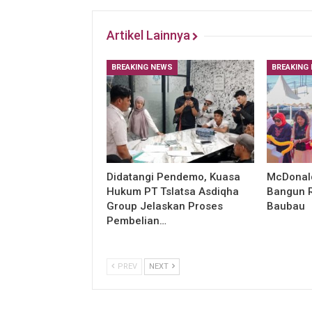
Artikel Lainnya
BREAKING NEWS
BREAKING
Didatangi Pendemo, Kuasa
McDonald
Hukum PT Tslatsa Asdiqha
Bangun R
Group Jelaskan Proses
Baubau
Pembelian…
PREV
NEXT