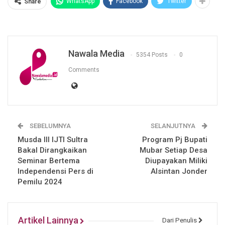
WhatsApp
Facebook
Twitter
Share
Nawala Media
5354 Posts
0
Comments
SEBELUMNYA
SELANJUTNYA
Musda III IJTI Sultra
Program Pj Bupati
Bakal Dirangkaikan
Mubar Setiap Desa
Seminar Bertema
Diupayakan Miliki
Independensi Pers di
Alsintan Jonder
Pemilu 2024
Artikel Lainnya
Dari Penulis