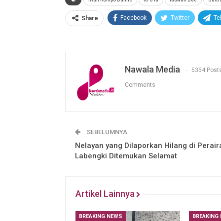
Facebook
Twitter
Te
Share
Nawala Media
5354 Post
Comments
SEBELUMNYA
Nelayan yang Dilaporkan Hilang di Perair
Labengki Ditemukan Selamat
Artikel Lainnya
BREAKING NEWS
BREAKING