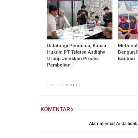
Didatangi Pendemo, Kuasa
McDonald
Hukum PT Tslatsa Asdiqha
Bangun R
Group Jelaskan Proses
Baubau
Pembelian…
PREV
NEXT
KOMENTAR
Alamat email Anda tidak a