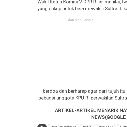
Wakil Ketua Komisi V DPR RI ini menilai, I
yang cukup untuk bisa mewakili Sultra di 
Iklan oleh Google
berdoa dan berharap agar dari tujuh itu
sebagai anggota KPU RI perwakilan Sultra,”
ARTIKEL-ARTIKEL MENARIK NA
NEWS(GOOGLE B
Iwan Rompo Banne
KPU RI
Ridwan Bae
Sultr