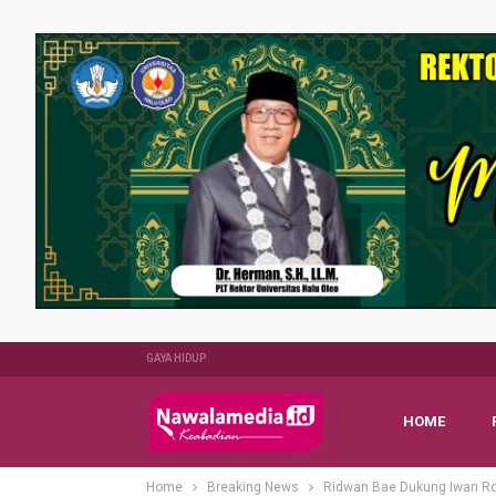
GAYA HIDUP
HOME
Home
Breaking News
Ridwan Bae Dukung Iwan Ro