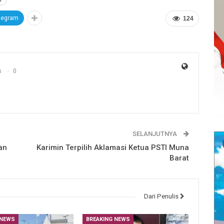
legram
124
s
0
SELANJUTNYA
an
Karimin Terpilih Aklamasi Ketua PSTI Muna
Barat
Dari Penulis
 NEWS
BREAKING NEWS