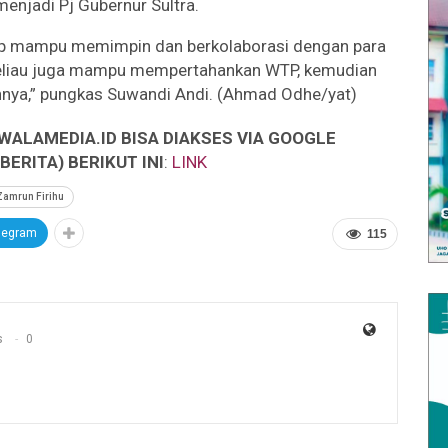
menjadi Pj Gubernur Sultra.
Andap mampu memimpin dan berkolaborasi dengan para
 beliau juga mampu mempertahankan WTP, kemudian
innya,” pungkas Suwandi Andi. (Ahmad Odhe/yat)
WALAMEDIA.ID BISA DIAKSES VIA GOOGLE
ERITA) BERIKUT INI
:
LINK
Zamrun Firihu
legram
115
s
0