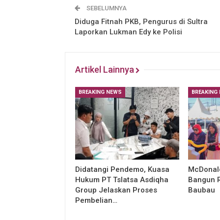
SEBELUMNYA
Diduga Fitnah PKB, Pengurus di Sultra
Laporkan Lukman Edy ke Polisi
Artikel Lainnya
BREAKING NEWS
BREAKING
Didatangi Pendemo, Kuasa
McDonald
Hukum PT Tslatsa Asdiqha
Bangun R
Group Jelaskan Proses
Baubau
Pembelian…