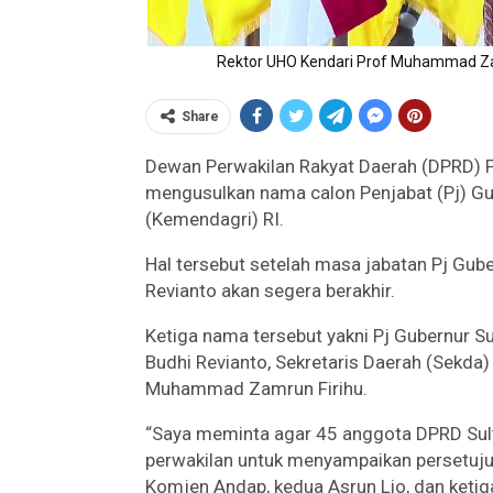
Rektor UHO Kendari Prof Muhammad Za
Share
Dewan Perwakilan Rakyat Daerah (DPRD) Pr
mengusulkan nama calon Penjabat (Pj) Gu
(Kemendagri) RI.
Hal tersebut setelah masa jabatan Pj Gub
Revianto akan segera berakhir.
Ketiga nama tersebut yakni Pj Gubernur S
Budhi Revianto, Sekretaris Daerah (Sekda)
Muhammad Zamrun Firihu.
“Saya meminta agar 45 anggota DPRD Sult
perwakilan untuk menyampaikan persetuj
Komjen Andap, kedua Asrun Lio, dan ketig