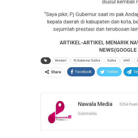
diusul kembali 
“Saya pikir, Pj Gubernur saat ini pak 
kepala daerah di kabupaten dan kota,
sejumlah prestasi dan terobosan la
ARTIKEL-ARTIKEL MENARIK NA
NEWS(GOOGLE B
Kendari
Pj Gubernur Sultra
Sultra
UHO
Facebook
Twitter
Te
Share
Nawala Media
5354 Post
Comments