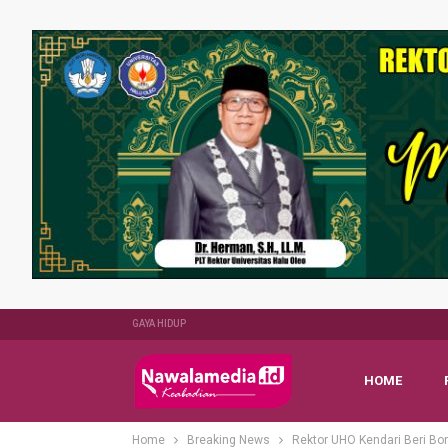
GAYA HIDUP
HOME
Home
Breaking News
Rektor UHO Kendari Beri Bo