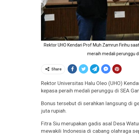
Rektor UHO Kendari Prof Muh Zamrun Firihu saat
meraih medali perunggu d
Share
Rektor Universitas Halu Oleo (UHO) Ken
kepasa peraih medali perunggu di SEA Gam
Bonus tersebut di serahkan langsung di g
juta rupiah.
Fitra Siu merupakan gadis asal Desa Wa
mewakili Indonesia di cabang olahraga s