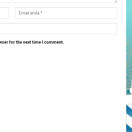
wser for the next time I comment.