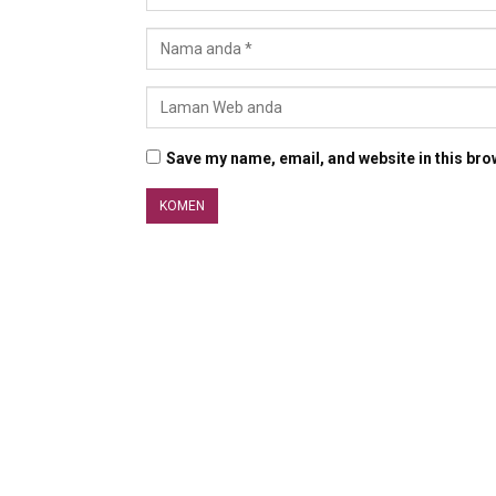
Save my name, email, and website in this bro