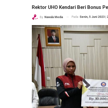
Rektor UHO Kendari Beri Bonus P
Pada
Senin, 5 Juni 2023 | 
By
Nawala Media