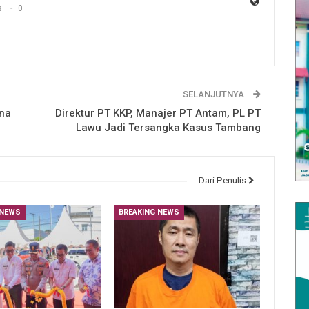
s
0
SELANJUTNYA
na
Direktur PT KKP, Manajer PT Antam, PL PT
Lawu Jadi Tersangka Kasus Tambang
Dari Penulis
 NEWS
BREAKING NEWS