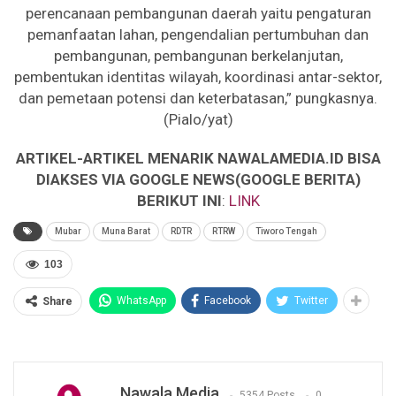
perencanaan pembangunan daerah yaitu pengaturan
pemanfaatan lahan, pengendalian pertumbuhan dan
pembangunan, pembangunan berkelanjutan,
pembentukan identitas wilayah, koordinasi antar-sektor,
dan pemetaan potensi dan keterbatasan,” pungkasnya.
(Pialo/yat)
ARTIKEL-ARTIKEL MENARIK NAWALAMEDIA.ID BISA
DIAKSES VIA GOOGLE NEWS(GOOGLE BERITA)
BERIKUT INI
:
LINK
Mubar
Muna Barat
RDTR
RTRW
Tiworo Tengah
103
WhatsApp
Facebook
Twitter
Share
Nawala Media
5354 Posts
0