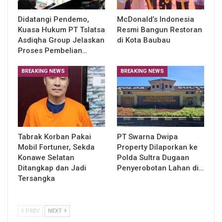
Didatangi Pendemo,
McDonald’s Indonesia
Kuasa Hukum PT Tslatsa
Resmi Bangun Restoran
Asdiqha Group Jelaskan
di Kota Baubau
Proses Pembelian…
BREAKING NEWS
BREAKING NEWS
Tabrak Korban Pakai
PT Swarna Dwipa
Mobil Fortuner, Sekda
Property Dilaporkan ke
Konawe Selatan
Polda Sultra Dugaan
Ditangkap dan Jadi
Penyerobotan Lahan di…
Tersangka
PREV
NEXT