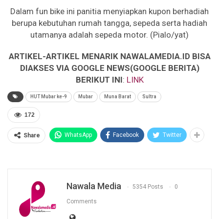
Dalam fun bike ini panitia menyiapkan kupon berhadiah
berupa kebutuhan rumah tangga, sepeda serta hadiah
utamanya adalah sepeda motor. (Pialo/yat)
ARTIKEL-ARTIKEL MENARIK NAWALAMEDIA.ID BISA
DIAKSES VIA GOOGLE NEWS(GOOGLE BERITA)
BERIKUT INI
:
LINK
HUT Mubar ke-9
Mubar
Muna Barat
Sultra
172
WhatsApp
Facebook
Twitter
Share
Nawala Media
5354 Posts
0
Comments