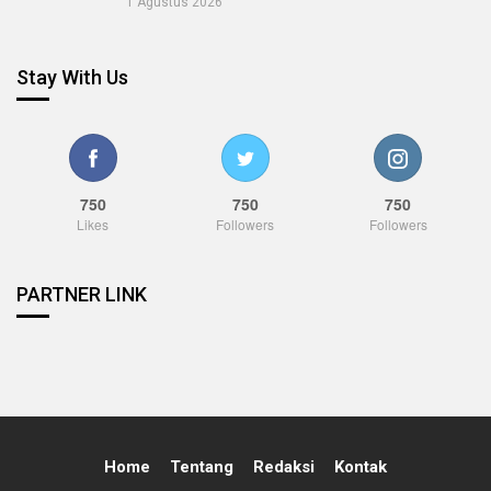
1 Agustus 2026
Stay With Us
750
750
750
Likes
Followers
Followers
PARTNER LINK
Home
Tentang
Redaksi
Kontak