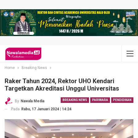
Home
Breaking News
Raker Tahun 2024, Rektor UHO Kendari
Targetkan Akreditasi Unggul Universitas
BREAKING NEWS
PARIWARA
PENDIDIKAN
By
Nawala Media
Pada
Rabu, 17 Januari 2024 | 14:24