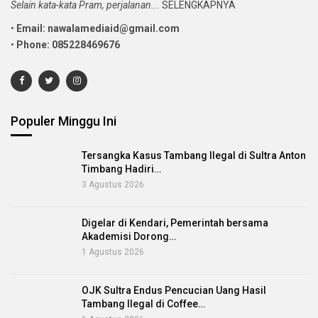
Selain kata-kata Pram, perjalanan...
SELENGKAPNYA
•
Email: nawalamediaid@gmail.com
•
Phone: 085228469676
Populer Minggu Ini
Tersangka Kasus Tambang Ilegal di Sultra Anton
Timbang Hadiri…
3 Agustus 2026
Digelar di Kendari, Pemerintah bersama
Akademisi Dorong…
1 Agustus 2026
OJK Sultra Endus Pencucian Uang Hasil
Tambang Ilegal di Coffee…