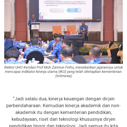
Rektor UHO Kendari Prof Muh Zamrun Firihu, menekankan jajarannya untuk
mencapai indikator kinerja utama (IKU) yang telah ditetapkan kementerian.
(Istimewa)
“Jadi selalu dua, kinerja keuangan dengan dirjen
perbendaharaan. Kemudian kinerja akademik dan non-
akademik itu dengan kementerian pendidikan,
kebudayaan, riset dan teknologi khususnya dirjen
pendidikan tinggi dan teknologi. Jadi semua itu kita