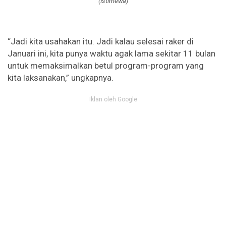
(Istimewa)
“Jadi kita usahakan itu. Jadi kalau selesai raker di
Januari ini, kita punya waktu agak lama sekitar 11 bulan
untuk memaksimalkan betul program-program yang
kita laksanakan,” ungkapnya.
Iklan oleh Google