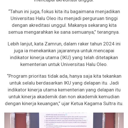
“Tahun ini juga, fokus kita itu bagaimana menjadikan
Universitas Halu Oleo itu menjadi perguruan tinggi
dengan akreditasi unggul. Makanya sekarang kita
semua mengarahkan ke sana semuanya,” terangnya.
Lebih lanjut, kata Zamrun, dalam raker tahun 2024 ini
juga ia menekankan jajarannya untuk mencapai
indikator kinerja utama (IKU) yang telah ditetapkan
kementerian untuk Universitas Halu Oleo.
“Program prioritas tidak ada, hanya saja kita tekankan
untuk selalu berdasarkan IKU yang delapan itu. Jadi
indikator kinerja utama kementerian yang delapan itu
untuk kinerja akademik dan non akademik kemudian
dengan kinerja keuangan,” ujar Ketua Kagama Sultra itu.