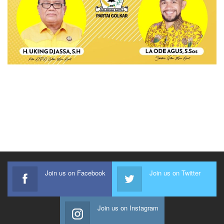
Join us on Facebook
Join us on Twitter
Join us on Instagram