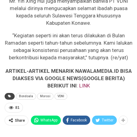
Mr. Yin Xing Hui juga menyampaikan bahwa PT VDNI
melalui dirinya mengucapkan selamat ibadah puasa
kepada seluruh Sulawesi Tenggara khususnya
Kabupaten Konawe.
“Kegiatan seperti ini akan terus dilakukan di Bulan
Ramadan seperti tahun-tahun sebelumnya. Kami lalukan
sebagai konsistensi perusahaan yang akan terus
berkontribusi kepada masyarakat,” tutupnya. (re/yat)
ARTIKEL-ARTIKEL MENARIK NAWALAMEDIA.ID BISA
DIAKSES VIA GOOGLE NEWS(GOOGLE BERITA)
BERIKUT INI
:
LINK
Bondoala
Morosi
VDNI
81
WhatsApp
Facebook
Twitter
Share