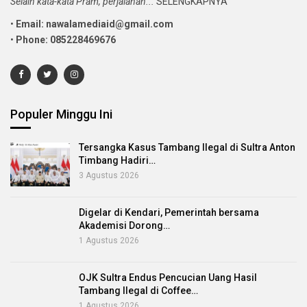
Selain kata-kata Pram, perjalanan...
SELENGKAPNYA
•
Email: nawalamediaid@gmail.com
•
Phone: 085228469676
Populer Minggu Ini
Tersangka Kasus Tambang Ilegal di Sultra Anton
Timbang Hadiri…
3 Agustus 2026
Digelar di Kendari, Pemerintah bersama
Akademisi Dorong…
1 Agustus 2026
OJK Sultra Endus Pencucian Uang Hasil
Tambang Ilegal di Coffee…
1 Agustus 2026