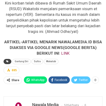
Kini korban telah dibawa di Rumah Sakit Umum Daerah
(RSUD) Wakatobi menjalani pemeriksaan visum et
repertum (VER). Sementara itu kasus ini masih dalam
penyelidikan pihak kepolisian untuk mengetahui lebih
lanjut penyebab pasti dan latar belakang dari kejadian
tragis ini. (Ahmad Odhe/yat)
ARTIKEL-ARTIKEL MENARIK NAWALAMEDIA.ID BISA
DIAKSES VIA GOOGLE NEWS(GOOGLE BERITA)
BERIKUT INI
:
LINK
Gantung Diri
Sultra
Wakatobi
695
WhatsApp
Facebook
Twitter
Share
Nawala Media
5354 Posts
0