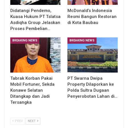
Didatangi Pendemo,
McDonald’s Indonesia
Kuasa Hukum PT Tslatsa
Resmi Bangun Restoran
Asdiqha Group Jelaskan
di Kota Baubau
Proses Pembelian…
BREAKING NEWS
BREAKING NEWS
Tabrak Korban Pakai
PT Swarna Dwipa
Mobil Fortuner, Sekda
Property Dilaporkan ke
Konawe Selatan
Polda Sultra Dugaan
Ditangkap dan Jadi
Penyerobotan Lahan di…
Tersangka
PREV
NEXT