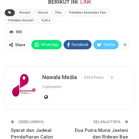
BERIKUT INI
:
LINK
Kendari
Konsel
Palu
Poltekkes Kemenkes Palu
Poltekkes Kendari
Sultra
390
WhatsApp
Facebook
Twitter
Share
Nawala Media
5354 Posts
0
Comments
SEBELUMNYA
SELANJUTNYA
Syarat dan Jadwal
Dua Putra Muna Jaelani
Pendaftaran Calon
dan Ridwan Bae