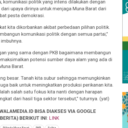
 komunikasi politik yang intens dilakukan dengan
n dari upaya dirinya untuk menjaga Muna Barat dari
ibat pesta demokrasi.
at kita dikorbankan akibat perbedaan pilihan politik.
mbangun komunikasi politik dengan semua partai,”
imbuhnya.
dangan yang sama dengan PKB bagaimana membangun
memaksimalkan potensi sumber daya alam yang ada di
Muna Barat.
ang besar. Tanah kita subur sehingga memungkinkan
uga baik untuk meningkatkan produksi perikanan kita.
dalah salah satu fokus kita nanti dengan harapan
t dari hasil tiga sektor tersebut,” tuturnya. (yat)
WALAMEDIA.ID BISA DIAKSES VIA GOOGLE
ERITA) BERIKUT INI
:
LINK
Pilkada Muna Barat
PKB
Sultra