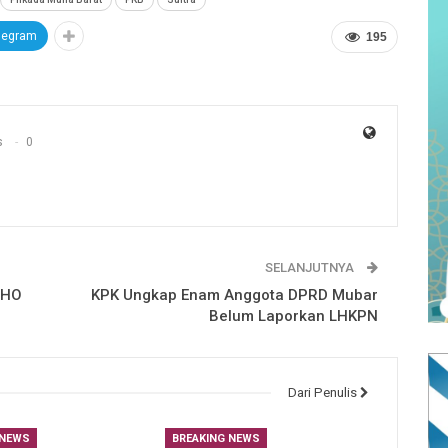
legram
195
s
0
SELANJUTNYA
UHO
KPK Ungkap Enam Anggota DPRD Mubar
Belum Laporkan LHKPN
Dari Penulis
 NEWS
BREAKING NEWS