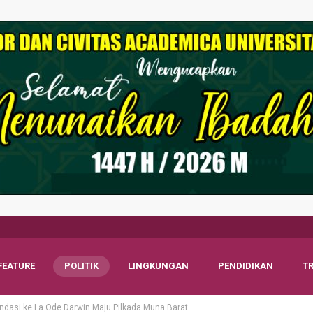
FEATURE
POLITIK
LINGKUNGAN
PENDIDIKAN
T
dasi ke La Ode Darwin Maju Pilkada Muna Barat