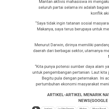
Mantan aktivis mahasiswa ini mengaku,
seluruh partai selama ini adalah bagia
konflik ak
“Saya tidak ingin tatanan sosial masyarak
Makanya, saya terus berupaya untuk me
Menurut Darwin, dirinya memiliki pan
daerah dari berbagai sektor, utamanya 
“Kita punya potensi sumber daya alam y
untuk pengembangan pertanian. Laut kita j
Begitu pula dengan peternakan. Ini a
pertumbuhan ekonomi masyarakat meningka
ARTIKEL-ARTIKEL MENARIK NA
NEWS(GOOGLE B
Jaelani
La Ode Darwin
Mubar
Muna Barat