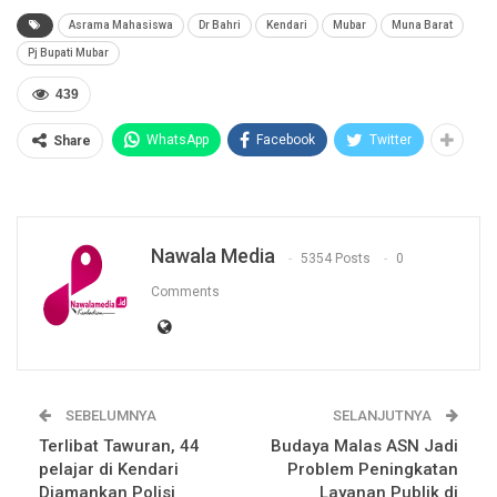
Asrama Mahasiswa
Dr Bahri
Kendari
Mubar
Muna Barat
Pj Bupati Mubar
439
WhatsApp
Facebook
Twitter
Share
Nawala Media
5354 Posts
0
Comments
SEBELUMNYA
SELANJUTNYA
Terlibat Tawuran, 44
Budaya Malas ASN Jadi
pelajar di Kendari
Problem Peningkatan
Diamankan Polisi
Layanan Publik di