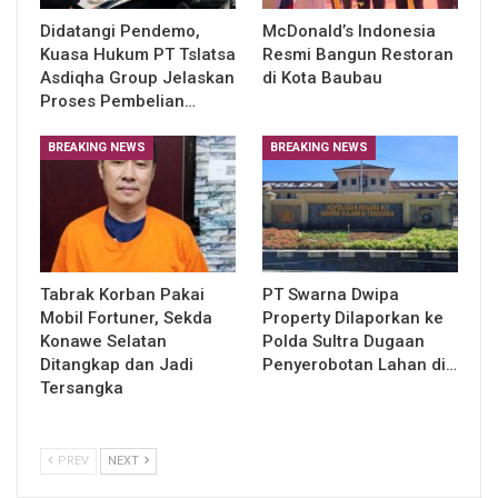
Didatangi Pendemo,
McDonald’s Indonesia
Kuasa Hukum PT Tslatsa
Resmi Bangun Restoran
Asdiqha Group Jelaskan
di Kota Baubau
Proses Pembelian…
BREAKING NEWS
BREAKING NEWS
Tabrak Korban Pakai
PT Swarna Dwipa
Mobil Fortuner, Sekda
Property Dilaporkan ke
Konawe Selatan
Polda Sultra Dugaan
Ditangkap dan Jadi
Penyerobotan Lahan di…
Tersangka
PREV
NEXT