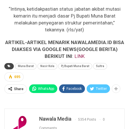
“Intinya, ketidakpastian status jabatan akibat mutasi
kemarin itu menjadi dasar Pj Bupati Muna Barat
melakukan penyegaran struktur pemerintahan,”
tekannya. (rls/yat)
ARTIKEL-ARTIKEL MENARIK NAWALAMEDIA.ID BISA
DIAKSES VIA GOOGLE NEWS(GOOGLE BERITA)
BERIKUT INI
:
LINK
Muna Barat
Nasir Kola
Pj Bupati Muna Barat
Sultra
695
WhatsApp
Facebook
Twitter
Share
Nawala Media
5354 Posts
0
Comments