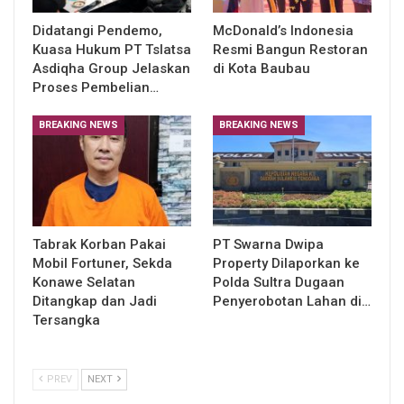
Didatangi Pendemo,
McDonald’s Indonesia
Kuasa Hukum PT Tslatsa
Resmi Bangun Restoran
Asdiqha Group Jelaskan
di Kota Baubau
Proses Pembelian…
BREAKING NEWS
BREAKING NEWS
Tabrak Korban Pakai
PT Swarna Dwipa
Mobil Fortuner, Sekda
Property Dilaporkan ke
Konawe Selatan
Polda Sultra Dugaan
Ditangkap dan Jadi
Penyerobotan Lahan di…
Tersangka
PREV
NEXT