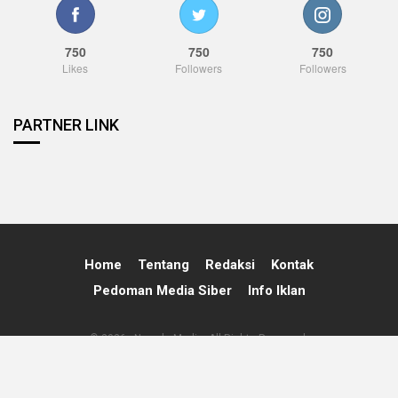
750
750
750
Likes
Followers
Followers
PARTNER LINK
Home
Tentang
Redaksi
Kontak
Pedoman Media Siber
Info Iklan
© 2026 - Nawala Media. All Rights Reserved.
Powered By:
Nawala Media