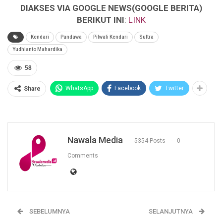
DIAKSES VIA GOOGLE NEWS(GOOGLE BERITA)
BERIKUT INI
:
LINK
Kendari
Pandawa
Pilwali Kendari
Sultra
Yudhianto Mahardika
58
WhatsApp
Facebook
Twitter
Share
Nawala Media
5354 Posts
0
Comments
SEBELUMNYA
SELANJUTNYA