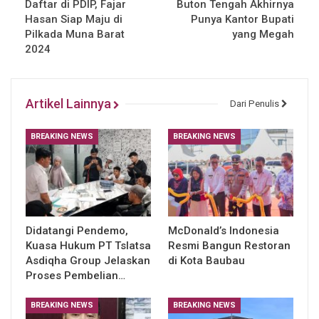
Daftar di PDIP, Fajar
Buton Tengah Akhirnya
Hasan Siap Maju di
Punya Kantor Bupati
Pilkada Muna Barat
yang Megah
2024
Artikel Lainnya
Dari Penulis
BREAKING NEWS
BREAKING NEWS
Didatangi Pendemo,
McDonald’s Indonesia
Kuasa Hukum PT Tslatsa
Resmi Bangun Restoran
Asdiqha Group Jelaskan
di Kota Baubau
Proses Pembelian…
BREAKING NEWS
BREAKING NEWS