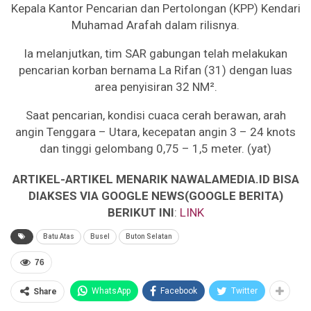
Kepala Kantor Pencarian dan Pertolongan (KPP) Kendari
Muhamad Arafah dalam rilisnya.
Ia melanjutkan, tim SAR gabungan telah melakukan
pencarian korban bernama La Rifan (31) dengan luas
area penyisiran 32 NM².
Saat pencarian, kondisi cuaca cerah berawan, arah
angin Tenggara – Utara, kecepatan angin 3 – 24 knots
dan tinggi gelombang 0,75 – 1,5 meter. (yat)
ARTIKEL-ARTIKEL MENARIK NAWALAMEDIA.ID BISA
DIAKSES VIA GOOGLE NEWS(GOOGLE BERITA)
BERIKUT INI
:
LINK
Batu Atas
Busel
Buton Selatan
76
WhatsApp
Facebook
Twitter
Share