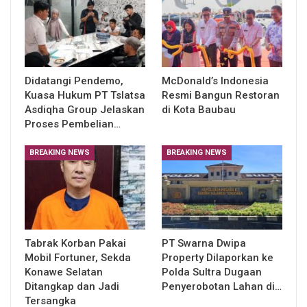
Didatangi Pendemo,
McDonald’s Indonesia
Kuasa Hukum PT Tslatsa
Resmi Bangun Restoran
Asdiqha Group Jelaskan
di Kota Baubau
Proses Pembelian…
BREAKING NEWS
BREAKING NEWS
Tabrak Korban Pakai
PT Swarna Dwipa
Mobil Fortuner, Sekda
Property Dilaporkan ke
Konawe Selatan
Polda Sultra Dugaan
Ditangkap dan Jadi
Penyerobotan Lahan di…
Tersangka