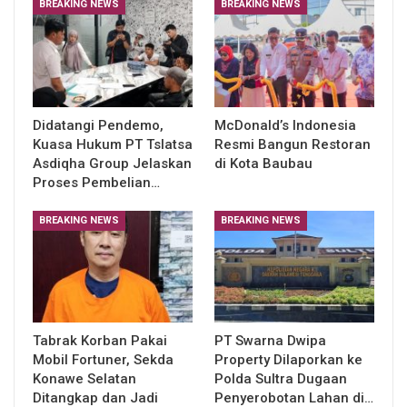
BREAKING NEWS
BREAKING NEWS
Didatangi Pendemo,
McDonald’s Indonesia
Kuasa Hukum PT Tslatsa
Resmi Bangun Restoran
Asdiqha Group Jelaskan
di Kota Baubau
Proses Pembelian…
BREAKING NEWS
BREAKING NEWS
Tabrak Korban Pakai
PT Swarna Dwipa
Mobil Fortuner, Sekda
Property Dilaporkan ke
Konawe Selatan
Polda Sultra Dugaan
Ditangkap dan Jadi
Penyerobotan Lahan di…