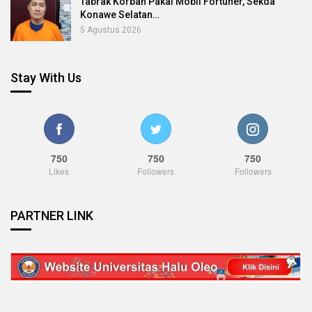
Tabrak Korban Pakai Mobil Fortuner, Sekda
Konawe Selatan…
5 Agustus 2026
Stay With Us
750
750
750
Likes
Followers
Followers
PARTNER LINK