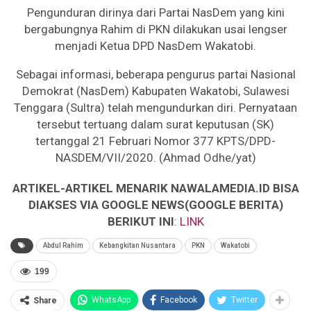
Pengunduran dirinya dari Partai NasDem yang kini
bergabungnya Rahim di PKN dilakukan usai lengser
menjadi Ketua DPD NasDem Wakatobi.
Sebagai informasi, beberapa pengurus partai Nasional
Demokrat (NasDem) Kabupaten Wakatobi, Sulawesi
Tenggara (Sultra) telah mengundurkan diri. Pernyataan
tersebut tertuang dalam surat keputusan (SK)
tertanggal 21 Februari Nomor 377 KPTS/DPD-
NASDEM/VII/2020. (Ahmad Odhe/yat)
ARTIKEL-ARTIKEL MENARIK NAWALAMEDIA.ID BISA
DIAKSES VIA GOOGLE NEWS(GOOGLE BERITA)
BERIKUT INI
:
LINK
Abdul Rahim
Kebangkitan Nusantara
PKN
Wakatobi
199
WhatsApp
Facebook
Twitter
Share