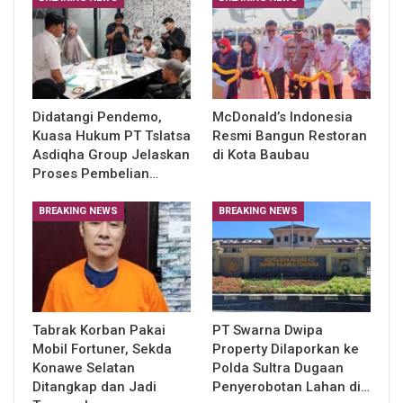
Didatangi Pendemo,
McDonald’s Indonesia
Kuasa Hukum PT Tslatsa
Resmi Bangun Restoran
Asdiqha Group Jelaskan
di Kota Baubau
Proses Pembelian…
BREAKING NEWS
BREAKING NEWS
Tabrak Korban Pakai
PT Swarna Dwipa
Mobil Fortuner, Sekda
Property Dilaporkan ke
Konawe Selatan
Polda Sultra Dugaan
Ditangkap dan Jadi
Penyerobotan Lahan di…