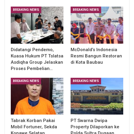
BREAKING NEWS
BREAKING NEWS
Didatangi Pendemo,
McDonald’s Indonesia
Kuasa Hukum PT Tslatsa
Resmi Bangun Restoran
Asdiqha Group Jelaskan
di Kota Baubau
Proses Pembelian…
BREAKING NEWS
BREAKING NEWS
Tabrak Korban Pakai
PT Swarna Dwipa
Mobil Fortuner, Sekda
Property Dilaporkan ke
Konawe Selatan
Polda Sultra Dugaan