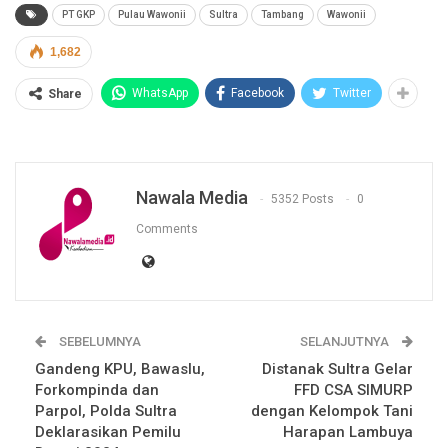
PT GKP
Pulau Wawonii
Sultra
Tambang
Wawonii
1,682
WhatsApp
Facebook
Twitter
Share
Nawala Media
5352 Posts
0
Comments
SEBELUMNYA
SELANJUTNYA
Gandeng KPU, Bawaslu,
Distanak Sultra Gelar
Forkompinda dan
FFD CSA SIMURP
Parpol, Polda Sultra
dengan Kelompok Tani
Deklarasikan Pemilu
Harapan Lambuya