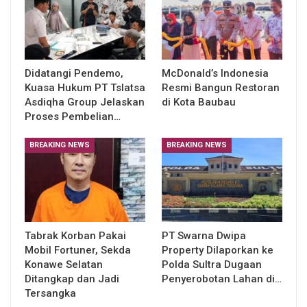
Didatangi Pendemo,
McDonald’s Indonesia
Kuasa Hukum PT Tslatsa
Resmi Bangun Restoran
Asdiqha Group Jelaskan
di Kota Baubau
Proses Pembelian…
BREAKING NEWS
BREAKING NEWS
Tabrak Korban Pakai
PT Swarna Dwipa
Mobil Fortuner, Sekda
Property Dilaporkan ke
Konawe Selatan
Polda Sultra Dugaan
Ditangkap dan Jadi
Penyerobotan Lahan di…
Tersangka