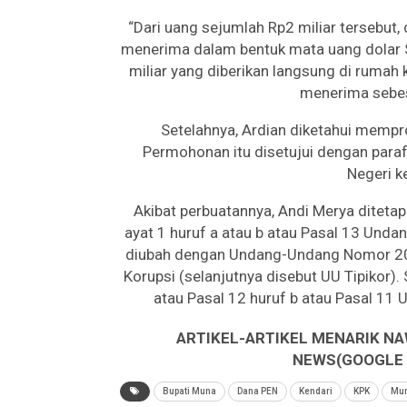
“Dari uang sejumlah Rp2 miliar tersebu
menerima dalam bentuk mata uang dolar 
miliar yang diberikan langsung di rumah
menerima sebes
Setelahnya, Ardian diketahui memp
Permohonan itu disetujui dengan paraf 
Negeri k
Akibat perbuatannya, Andi Merya diteta
ayat 1 huruf a atau b atau Pasal 13 Un
diubah dengan Undang-Undang Nomor 20
Korupsi (selanjutnya disebut UU Tipikor).
atau Pasal 12 huruf b atau Pasal 11 U
ARTIKEL-ARTIKEL MENARIK NA
NEWS(GOOGLE B
Bupati Muna
Dana PEN
Kendari
KPK
Mu