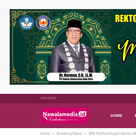
GAYA HIDUP
HOME
Home
Breaking News
KPK Periksa Bupati Muna L