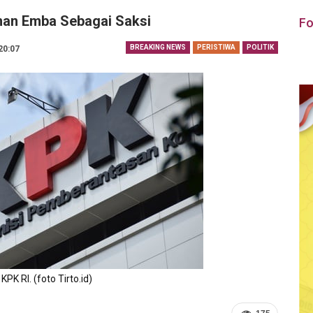
man Emba Sebagai Saksi
Fo
BREAKING NEWS
PERISTIWA
POLITIK
20:07
PK RI. (foto Tirto.id)