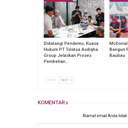
Didatangi Pendemo, Kuasa
McDonald
Hukum PT Tslatsa Asdiqha
Bangun R
Group Jelaskan Proses
Baubau
Pembelian…
PREV
NEXT
KOMENTAR
Alamat email Anda tidak a