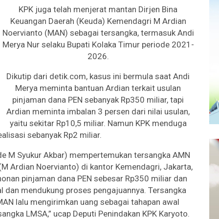
KPK juga telah menjerat mantan Dirjen Bina
Keuangan Daerah (Keuda) Kemendagri M Ardian
Noervianto (MAN) sebagai tersangka, termasuk Andi
Merya Nur selaku Bupati Kolaka Timur periode 2021-
2026.
Dikutip dari detik.com, kasus ini bermula saat Andi
Merya meminta bantuan Ardian terkait usulan
pinjaman dana PEN sebanyak Rp350 miliar, tapi
Ardian meminta imbalan 3 persen dari nilai usulan,
yaitu sekitar Rp10,5 miliar. Namun KPK menduga
ealisasi sebanyak Rp2 miliar.
ode M Syukur Akbar) mempertemukan tersangka AMN
M Ardian Noervianto) di kantor Kemendagri, Jakarta,
nan pinjaman dana PEN sebesar Rp350 miliar dan
 dan mendukung proses pengajuannya. Tersangka
AN lalu mengirimkan uang sebagai tahapan awal
rsangka LMSA,” ucap Deputi Penindakan KPK Karyoto.