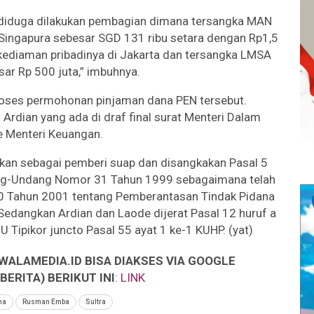
t, diduga dilakukan pembagian dimana tersangka MAN
Singapura sebesar SGD 131 ribu setara dengan Rp1,5
 kediaman pribadinya di Jakarta dan tersangka LMSA
ar Rp 500 juta,” imbuhnya.
roses permohonan pinjaman dana PEN tersebut.
Ardian yang ada di draf final surat Menteri Dalam
e Menteri Keuangan.
pkan sebagai pemberi suap dan disangkakan Pasal 5
dang-Undang Nomor 31 Tahun 1999 sebagaimana telah
 Tahun 2001 tentang Pemberantasan Tindak Pidana
 Sedangkan Ardian dan Laode dijerat Pasal 12 huruf a
U Tipikor juncto Pasal 55 ayat 1 ke-1 KUHP. (yat)
WALAMEDIA.ID BISA DIAKSES VIA GOOGLE
ERITA) BERIKUT INI
:
LINK
na
Rusman Emba
Sultra