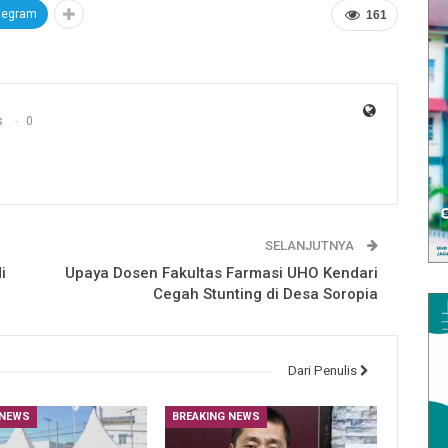
legram
161
s
0
SELANJUTNYA
i
Upaya Dosen Fakultas Farmasi UHO Kendari
Cegah Stunting di Desa Soropia
Dari Penulis
 NEWS
BREAKING NEWS