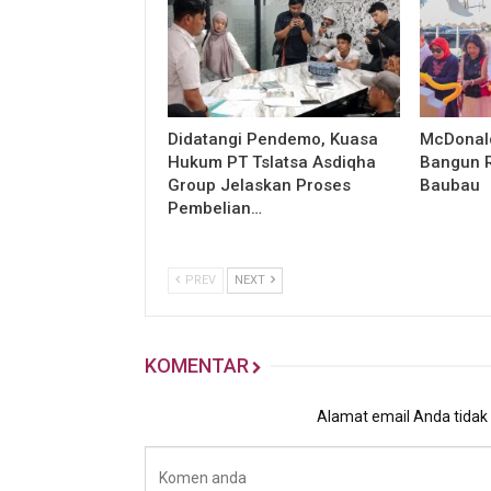
Didatangi Pendemo, Kuasa
McDonald
Hukum PT Tslatsa Asdiqha
Bangun R
Group Jelaskan Proses
Baubau
Pembelian…
PREV
NEXT
KOMENTAR
Alamat email Anda tidak a