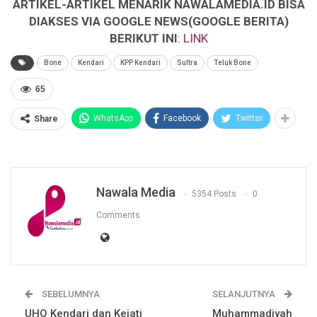
ARTIKEL-ARTIKEL MENARIK NAWALAMEDIA.ID BISA
DIAKSES VIA GOOGLE NEWS(GOOGLE BERITA)
BERIKUT INI
:
LINK
Bone
Kendari
KPP Kendari
Sultra
Teluk Bone
65
WhatsApp
Facebook
Twitter
Share
Nawala Media
5354 Posts
0
Comments
SEBELUMNYA
SELANJUTNYA
UHO Kendari dan Kejati
Muhammadiyah