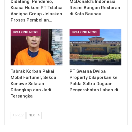
Didatangi Pendemo,
McDonald’s Indonesia
Kuasa Hukum PT Tslatsa
Resmi Bangun Restoran
Asdiqha Group Jelaskan
di Kota Baubau
Proses Pembelian…
BREAKING NEWS
BREAKING NEWS
Tabrak Korban Pakai
PT Swarna Dwipa
Mobil Fortuner, Sekda
Property Dilaporkan ke
Konawe Selatan
Polda Sultra Dugaan
Ditangkap dan Jadi
Penyerobotan Lahan di…
Tersangka
PREV
NEXT