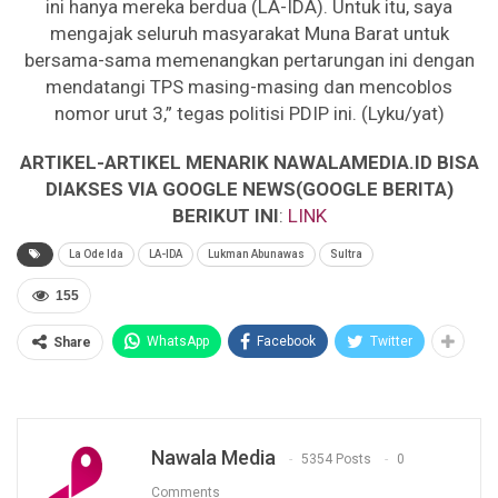
ini hanya mereka berdua (LA-IDA). Untuk itu, saya
mengajak seluruh masyarakat Muna Barat untuk
bersama-sama memenangkan pertarungan ini dengan
mendatangi TPS masing-masing dan mencoblos
nomor urut 3,” tegas politisi PDIP ini. (Lyku/yat)
ARTIKEL-ARTIKEL MENARIK NAWALAMEDIA.ID BISA
DIAKSES VIA GOOGLE NEWS(GOOGLE BERITA)
BERIKUT INI
:
LINK
La Ode Ida
LA-IDA
Lukman Abunawas
Sultra
155
WhatsApp
Facebook
Twitter
Share
Nawala Media
5354 Posts
0
Comments